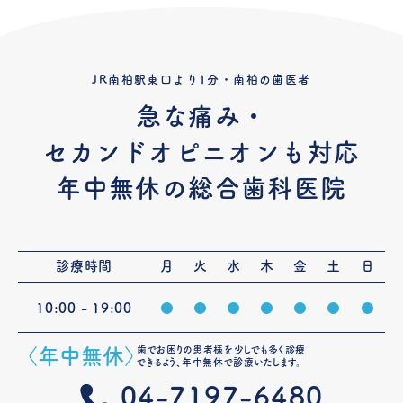
JR南柏駅東口より1分・南柏の歯医者
急な痛み・
セカンドオピニオンも対応
年中無休の総合歯科医院
診療時間
月
火
水
木
金
土
日
10:00 - 19:00
●
●
●
●
●
●
●
歯でお困りの患者様を少しでも多く診療
〈年中無休〉
できるよう、年中無休で診療いたします。
04-7197-6480