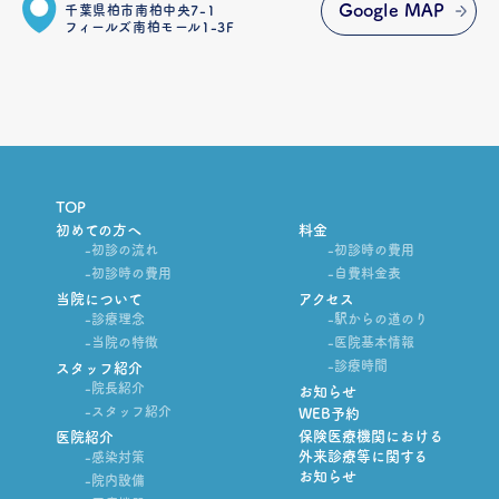
Google MAP
千葉県柏市南柏中央7-1
フィールズ南柏モール1-3F
TOP
初めての方へ
料金
-初診の流れ
-初診時の費用
-初診時の費用
-自費料金表
当院について
アクセス
-診療理念
-駅からの道のり
-当院の特徴
-医院基本情報
-診療時間
スタッフ紹介
-院長紹介
お知らせ
-スタッフ紹介
WEB予約
保険医療機関における
医院紹介
外来診療等に関する
-感染対策
お知らせ
-院内設備