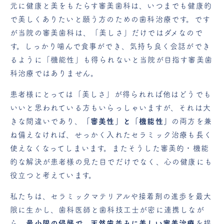
元に健康と美をもたらす審美歯科は、いつまでも健康的
で美しくありたいと願う方のための歯科治療です。です
が当院の審美歯科は、「美しさ」だけではダメなので
す。しっかり噛んで食事ができ、気持ち良く会話ができ
るように「機能性」も得られないと当院が目指す審美歯
科治療ではありません。
患者様にとっては「美しさ」が得られれば他はどうでも
いいと思われている方もいらっしゃいますが、それは大
きな間違いであり、
「審美性」と「機能性」
の両方を兼
ね備えなければ、せっかく入れたセラミック治療も長く
使えなくなってしまいます。またそうした審美的・機能
的な解決が患者様の見た目でだけでなく、心の健康にも
役立つと考えています。
私たちは、セラミックマテリアルや接着剤の進歩を最大
限に生かし、歯科医師と歯科技工士が密に連携しなが
ら、
最小限の侵襲で、天然歯並みに美しい審美治療
を提