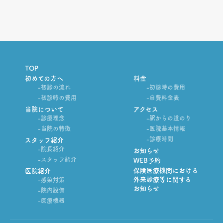
TOP
初めての方へ
料金
-初診の流れ
-初診時の費用
-初診時の費用
-自費料金表
当院について
アクセス
-診療理念
-駅からの道のり
-当院の特徴
-医院基本情報
-診療時間
スタッフ紹介
-院長紹介
お知らせ
-スタッフ紹介
WEB予約
保険医療機関における
医院紹介
外来診療等に関する
-感染対策
お知らせ
-院内設備
-医療機器