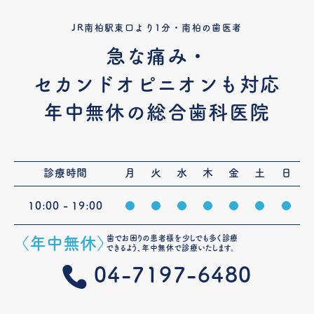
JR南柏駅東口より1分・南柏の歯医者
急な痛み・
セカンドオピニオンも対応
年中無休の総合歯科医院
診療時間
月
火
水
木
金
土
日
10:00 - 19:00
●
●
●
●
●
●
●
歯でお困りの患者様を少しでも多く診療
〈年中無休〉
できるよう、年中無休で診療いたします。
04-7197-6480