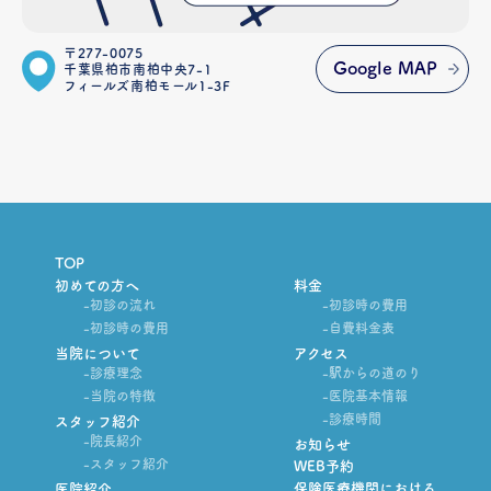
〒277-0075
Google MAP
千葉県柏市南柏中央7-1
フィールズ南柏モール1-3F
TOP
初めての方へ
料金
-初診の流れ
-初診時の費用
-初診時の費用
-自費料金表
当院について
アクセス
-診療理念
-駅からの道のり
-当院の特徴
-医院基本情報
-診療時間
スタッフ紹介
-院長紹介
お知らせ
-スタッフ紹介
WEB予約
保険医療機関における
医院紹介